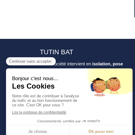
TUTIN BAT
Notre société intervient en
isolation, pose
de plafond tendu, aménagement de salle
de bain, pose de faux plafonds, isolation
des combles, aménagement intérieur,
aménagement de cuisine ou encore
aménagement de combles
...
Contactez
TUTIN BAT
pour un devis gratuit
!