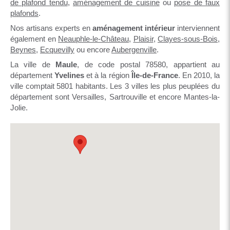
de plafond tendu
,
aménagement de cuisine
ou
pose de faux
plafonds
.
Nos artisans experts en
aménagement intérieur
interviennent
également en
Neauphle-le-Château
,
Plaisir
,
Clayes-sous-Bois
,
Beynes
,
Ecquevilly
ou encore
Aubergenville
.
La ville de
Maule
, de code postal 78580, appartient au
département
Yvelines
et à la région
Île-de-France
. En 2010, la
ville comptait 5801 habitants. Les 3 villes les plus peuplées du
département sont Versailles, Sartrouville et encore Mantes-la-
Jolie.