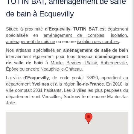
TUTIN BAT, aménagement de salle
de bain à Ecquevilly
Située à proximité
d'Ecquevilly
,
TUTIN BAT
est également
spécialisée en
aménagement de combles
,
isolation
,
aménagement de cuisine
ou encore
isolation des combles
.
Nos artisans spécialisés en
aménagement de salle de bain
interviennent également pour tous travaux
d'aménagement
de salle de bain
à
Maule
,
Beynes
,
Plaisir
,
Aubergenville
,
Épône
ou encore
Neauphle-le-Château
.
La ville
d'Ecquevilly
, de code postal 78920, appartient au
département
Yvelines
et à la région
Île-de-France
. En 2010, la
ville comptait 3931 habitants. Les 3 villes les plus peuplées du
département sont Versailles, Sartrouville et encore Mantes-la-
Jolie.