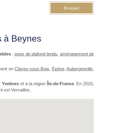
Envoyer
s à Beynes
mbles
:
pose de plafond tendu
,
aménagement de
ment en
Clayes-sous-Bois
,
Épône
,
Aubergenville
,
t
Yvelines
et à la région
Île-de-France
. En 2010,
t est Versailles.