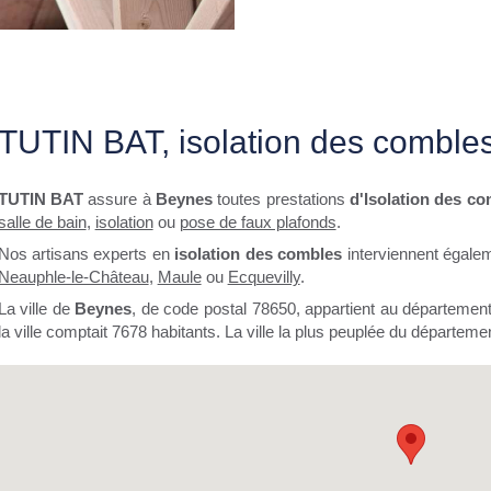
TUTIN BAT, isolation des comble
TUTIN BAT
assure à
Beynes
toutes prestations
d'Isolation des co
salle de bain
,
isolation
ou
pose de faux plafonds
.
Nos artisans experts en
isolation des combles
interviennent égale
Neauphle-le-Château
,
Maule
ou
Ecquevilly
.
La ville de
Beynes
, de code postal 78650, appartient au départemen
la ville comptait 7678 habitants. La ville la plus peuplée du départemen