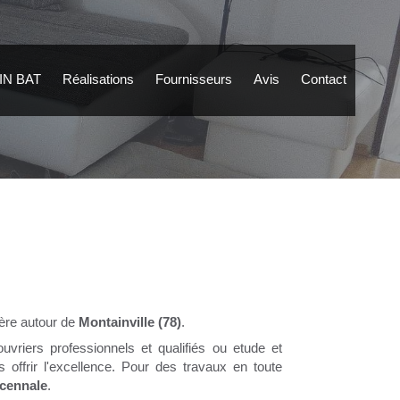
IN BAT
Réalisations
Fournisseurs
Avis
Contact
père autour de
Montainville (78)
.
ouvriers professionnels et qualifiés ou etude et
 offrir l'excellence. Pour des travaux en toute
écennale
.